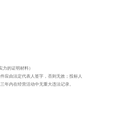
学习专栏
实力的证明材料）
文件应由法定代表人签字，否则无效；投标人
且三年内在经营活动中无重大违法记录。