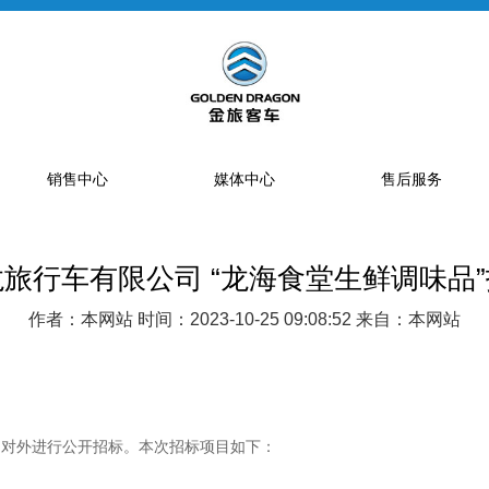
销售中心
媒体中心
售后服务
旅行车有限公司 “龙海食堂生鲜调味品
提车流程
新闻资讯
售后网点
销售网点
公告
特约服务站
作者：本网站 时间：2023-10-25 09:08:52 来自：本网站
海狮经销商
金旅专题
区域总代理
大中巴经销商
精彩视频
配件库
省级配件专卖商
，对外进行公开招标。本次招标项目如下：
配件特许销售商