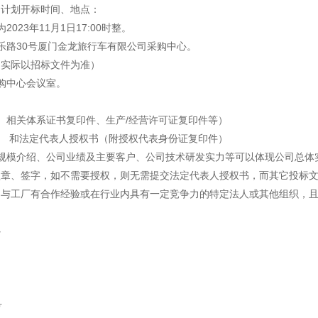
感心服务
：计划开标时间、地点：
23年11月1日17:00时整。
维修信息平台
乐路30号厦门金龙旅行车有限公司采购中心。
。（实际以招标文件为准）
购中心会议室。
、相关体系证书复印件、生产/经营许可证复印件等）
） 和法定代表人授权书（附授权代表身份证复印件）
规模介绍、公司业绩及主要客户、公司技术研发实力等可以体现公司总体
盖章、签字，如不需要授权，则无需提交法定代表人授权书，而其它投标
，与工厂有合作经验或在行业内具有一定竞争力的特定法人或其他组织，
心
号