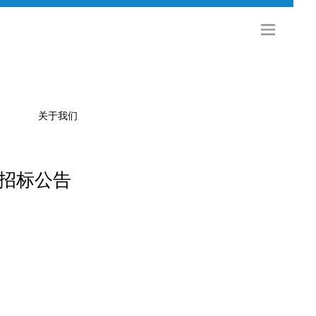
关于我们
”招标公告
公司简介
金旅科技
海外发展
社会招聘
校园招聘
联系方式