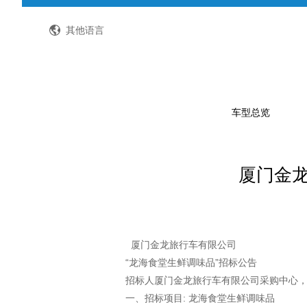
全国客服热线：400-8867-866
其他语言
车型总览
厦门金龙
公路客车
公交客车
轻型客车及物流车
校车
厦门金龙旅行车有限公司
“龙海食堂生鲜调味品”招标公告
特种车
招标人厦门金龙旅行车有限公司采购中心
一、招标项目: 龙海食堂生鲜调味品