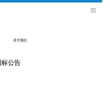
关于我们
招标公告
公司简介
金旅科技
海外发展
社会招聘
校园招聘
联系方式