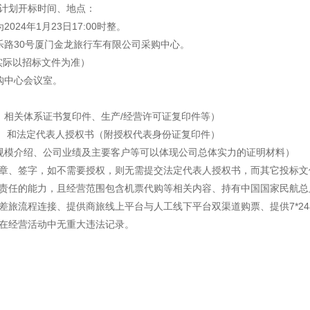
感心服务
计划开标时间、地点：
24年1月23日17:00时整。
维修信息平台
乐路30号厦门金龙旅行车有限公司采购中心。
（实际以招标文件为准）
购中心会议室。
、相关体系证书复印件、生产/经营许可证复印件等）
） 和法定代表人授权书（附授权代表身份证复印件）
规模介绍、公司业绩及主要客户等可以体现公司总体实力的证明材料）
章、签字，如不需要授权，则无需提交法定代表人授权书，而其它投标文
责任的能力，且经营范围包含机票代购等相关内容、持有中国国家民航总
差旅流程连接、提供商旅线上平台与人工线下平台双渠道购票、提供7*2
在经营活动中无重大违法记录。