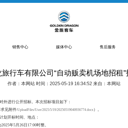
销售中心
媒体中心
售后服务
龙旅行车有限公司“自动贩卖机场地招租”
提车流程
新闻资讯
售后网点
销售网点
公告
特约服务站
作者：本网站 时间：2025-05-19 16:34:52 来自：本网站
海狮经销商
金旅专题
区域总代理
大中巴经销商
精彩视频
配件库
对外进行公开招标。本次招标项目如下：
要求见附件
）。
/UploadFiles/User/2025/5/19/20250519040936774.docx
省级配件专卖商
计划开标时间、地点：
配件特许销售商
5年5月26日17:00时整。