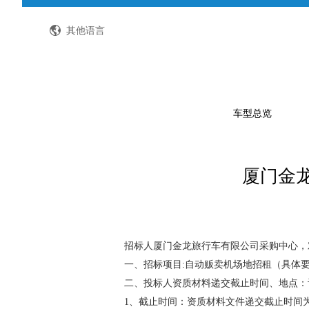
全国客服热线：400-8867-866
其他语言
车型总览
厦门金
公路客车
公交客车
轻型客车及物流车
校车
招标人厦门金龙旅行车有限公司采购中心，
一、招标项目:自动贩卖机场地招租（具体
特种车
二、投标人资质材料递交截止时间、地点：
1、截止时间：资质材料文件递交截止时间为202