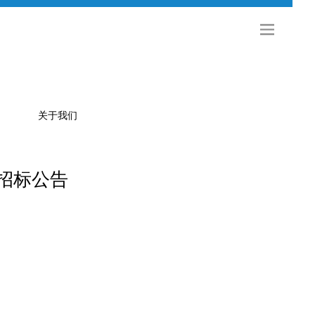
关于我们
招标公告
公司简介
金旅科技
海外发展
社会招聘
校园招聘
联系方式