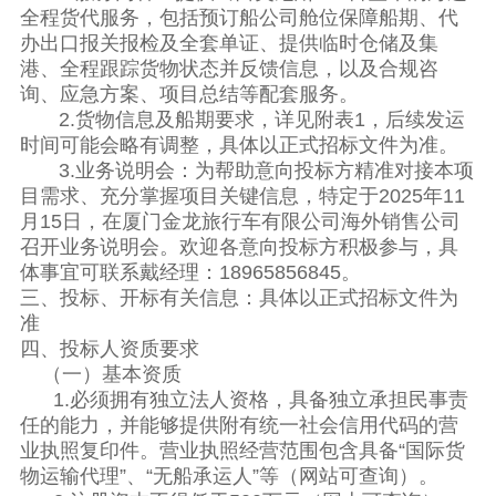
全程货代服务，包括预订船公司舱位保障船期、代
办出口报关报检及全套单证、提供临时仓储及集
港、全程跟踪货物状态并反馈信息，以及合规咨
询、应急方案、项目总结等配套服务。
2.货物信息及船期要求，详见附表1，后续发运
时间可能会略有调整，具体以正式招标文件为准。
3.业务说明会：为帮助意向投标方精准对接本项
目需求、充分掌握项目关键信息，特定于2025年11
月15日，在厦门金龙旅行车有限公司海外销售公司
召开业务说明会。欢迎各意向投标方积极参与，具
体事宜可联系戴经理：18965856845。
三、投标、开标有关信息：具体以正式招标文件为
准
四、投标人资质要求
（一）基本资质
1.必须拥有独立法人资格，具备独立承担民事责
任的能力，并能够提供附有统一社会信用代码的营
业执照复印件。营业执照经营范围包含具备“国际货
物运输代理”、“无船承运人”等（网站可查询）。