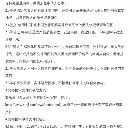
保持完整且清晰，并需加盖申请人公章。
2.3提供法定代表人的身份证复印件、经公司盖章并由法定代表人签字的授权委
托书，以及代理人的身份证复印件。
2.4提交“信用中国”或中国政府采购网等权威平台的无失信记录查询截图。
2.5承诺近3年内无重大产品质量事故、安全事故、商业贿赂、串标围标等违法
违规记录。
2.6申请人在福汽集团及其下属企业中，未曾因质量问题、交付延误、重大失信
行为、违约或其他不良行为而被列入重大负面评价名单（申请人自查，无须提
供资料，招标人内部复核确认）。
2.7单位负责人为同一人或者存在控股、管理关系的不同单位，不得同时参与本
项目。
2.8本项目仅限单一实体进行投标，不接受任何形式的联合体参与。
3.资格预审文件的获取方式
登录厦门金龙旅行车有限公司官网（网址：
https://www.xmjl.com/news/notice.html）本项目公告页面进行免费下载资格预审
文件。
4.资格预审申请文件的提交
4.1截止时间：2026年5月21日15:00（北京时间）前，逾期收到的或不符合规定