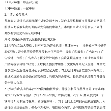
1.4评分标准：综合评分法
1.5中标数量：一家中标
2.申请人资质要求
凡有能力提供招标项目所述货物及服务的，符合本资格预审文件规定资格要求
的供应商或服务商均可能成为合格的申请人。本项目申请人应符合以下条件，
并按要求提交相应证明材料：
序号 资格条件要求及应提供的证明文件
2.1具有独立法人资格，持有有效的营业执照（三证合一），注册资本不得低于
500万元，营业执照经营范围需包含但不限于：摄影扩印服务；广告制作；广
告设计、代理；广告发布；图文设计制作；会议及展览服务；企业形象策划；
广播电视节目制作经营；互联网直播技术服务；文化娱乐经纪人服务；经营范
围以国家企业信用信息公示系统登记为准，与上述列明经营范围为同等效力、
表述相近或含义类似的经营类目，均视为符合要求。提供营业执照复印件并加
盖申请人公章。
2.2投标方应具有汽车行业的视频拍摄经验。需提供相关作品及合同（含近3年
内汽车行业宣传视频、汽车行业企业简介宣传视频、汽车360度全景拍摄、车
辆高端AI定制宣传视频、动画视频等）。对于合同上含有的商业机密信息，可
进行适当脱敏处理，但合作方名称、项目核心内容、合同期限等关键信息必须