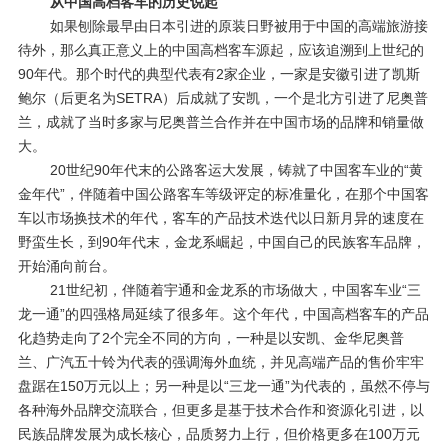
从中国高档客车的历史说起
如果刨除最早由日本引进的原装日野被用于中国的高端旅游接
待外，那么真正意义上的中国高档客车源起，应该追溯到上世纪的
90
年代。那个时代的典型代表有
2
家企业，一家是安徽引进了凯斯
鲍尔（后更名为
SETRA
）后成就了安凯，一个是北方引进了尼奥普
兰，成就了当时多家与尼奥普兰合作并在中国市场的品牌和销量做
大。
20世纪
90
年代末的公路客运大发展，铸就了中国客车业的“黄
金年代”，伴随着中国公路客车等级评定的标准量化，在那个中国客
车以市场换技术的年代，客车的产品技术迭代以日新月异的速度在
野蛮生长，到
90
年代末，金龙系崛起，中国自己的民族客车品牌，
开始涌向前台。
21世纪初，伴随着宇通和金龙系的市场做大，中国客车业“三
龙一通”的四强格局延续了很多年。这个年代，中国高档客车的产品
化趋势走向了
2
个完全不同的方向，一种是以安凯、金华尼奥普
兰、广汽五十铃为代表的强调海外血统，并见高端产品的售价牢牢
盘踞在
150
万元以上；另一种是以“三龙一通”为代表的，虽然不停与
各种海外品牌交流联合，但更多是基于技术合作和资源化引进，以
民族品牌发展为成长核心，品质努力上行，但价格更多在
100
万元