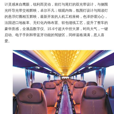
计灵感来自鹰眼，锐利而灵动，前灯与尾灯的双光带设计，与侧围
光纤导光带交相辉映，卓尔不凡；细观内饰，氛围灯设计与阅读灯
的悬浮灯圈相互辉映，最新开发的人机工程座椅，色泽舒缓沁心，
法国进口地板革、无钉化内饰布置、软包缝线工艺，提升了整车的
豪华质感，全液晶数字仪、
15.6
寸超大中控大屏，时尚大气，一键
启动、电子手刹和带蓝牙功能的驾驶区，同样逼格满满，惹人喜
爱。