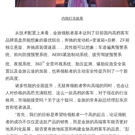
内饰灯光效果
从技术配置上来看，金旅领航者基本达到了目前国内高档客车
品牌底盘所能想象的最优组合，奔驰的发动机
+
变速箱
+
后桥、
ZF
前
独立悬架、奔驰原装缓速器……其性能可以想象；车道偏离预警系
统、前向防撞预警系统、
AEBS
紧急制动系统、疲劳驾驶预警系
○
统、夜视系统、360
全景环视系统、胎压监测、爆胎应急安全装
置以及金旅云途的加装，也将领航者的主动安全性提升到了一个新
的高度。
诸多性能的全面提升，无疑将领航者带向高端的同时，也会让
人对价格的高昂充满联想。这么一款高档的客车，对于现在的行业
格局，市场能接受吗？关于这个疑问，金旅的常务副总经理彭东庆
曾和笔者谈及。
“首先，我们的目标是希望给领航者一个高的起点，论证领航
者的成功不仅仅是这款产品的销售，而是金旅的高端客车能否更好
地系列化延展，能否更有效地拓宽和构建金旅高档客车的品质。”彭