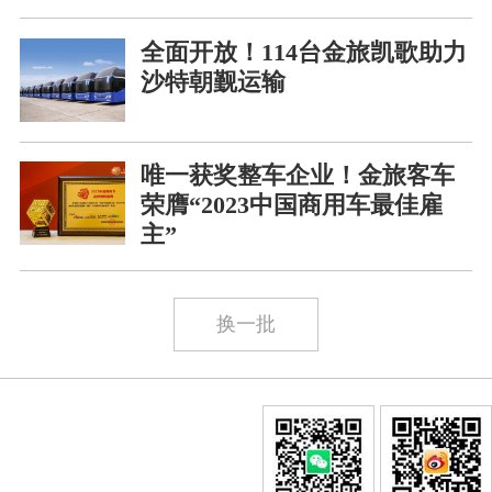
全面开放！114台金旅凯歌助力
沙特朝觐运输
唯一获奖整车企业！金旅客车
荣膺“2023中国商用车最佳雇
主”
换一批