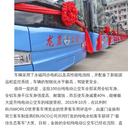
车辆采用了永磁同步电机以及高性能电池组，并配备了新能源
远程监控系统，车辆的智能化水平极高，驾驶更安全。
值得一提的是，这批
100
台纯电动公交车全部采用全铝车身。
全铝车身不仅车身强度高、耐腐蚀，而且使车身减重
40%
，能够极
大提升纯电动公交车的续驶里程。
2015
年
10
月，在比利时
BUSWORLD
世界客车博览会的世界客车周评选中，由厦门金旅和
荷兰客车制造商
EBUSCO
公司共同打造的纯电全铝客车获得了“最
佳生态客车”大奖。目前，金旅的全铝纯电动公交车已经在沈阳、盘