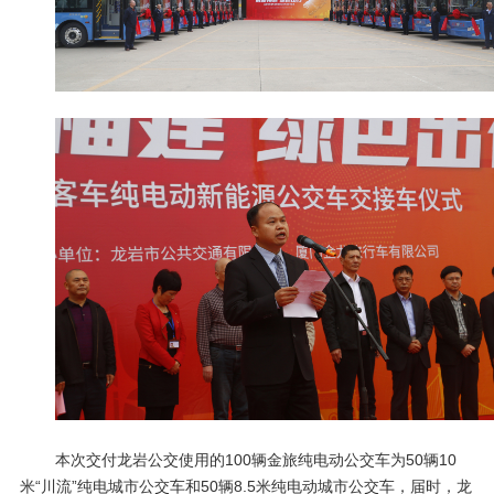
本次交付龙岩公交使用的
100
辆金旅纯电动公交车为
50
辆
10
米“川流”纯电城市公交车和
50
辆
8.5
米纯电动城市公交车，届时，龙