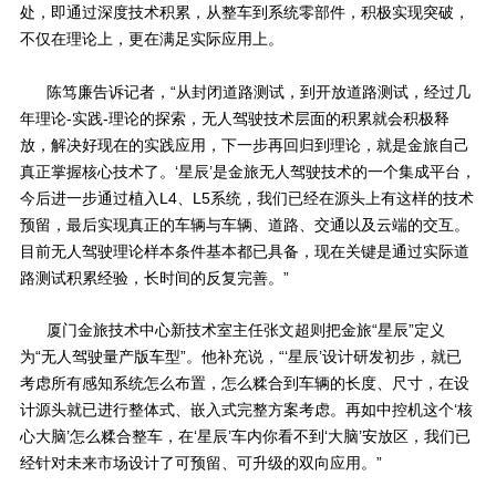
处，即通过深度技术积累，从整车到系统零部件，积极实现突破，
不仅在理论上，更在满足实际应用上。
陈笃廉告诉记者，“从封闭道路测试，到开放道路测试，经过几
年理论
-
实践
-
理论的探索，无人驾驶技术层面的积累就会积极释
放，解决好现在的实践应用，下一步再回归到理论，就是金旅自己
真正掌握核心技术了。‘星辰’是金旅无人驾驶技术的一个集成平台，
今后进一步通过植入
L4
、
L5
系统，我们已经在源头上有这样的技术
预留，最后实现真正的车辆与车辆、道路、交通以及云端的交互。
目前无人驾驶理论样本条件基本都已具备，现在关键是通过实际道
路测试积累经验，长时间的反复完善。”
厦门金旅技术中心新技术室主任张文超则把金旅“星辰”定义
为“无人驾驶量产版车型”。他补充说，“‘星辰’设计研发初步，就已
考虑所有感知系统怎么布置，怎么糅合到车辆的长度、尺寸，在设
计源头就已进行整体式、嵌入式完整方案考虑。再如中控机这个‘核
心大脑’怎么糅合整车，在‘星辰’车内你看不到‘大脑’安放区，我们已
经针对未来市场设计了可预留、可升级的双向应用。”