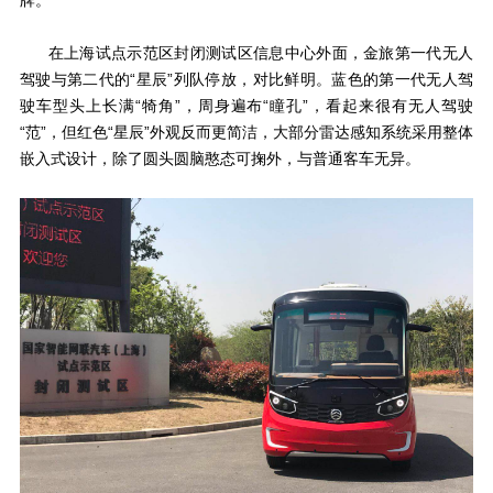
牌。
在上海试点示范区封闭测试区信息中心外面，金旅第一代无人
驾驶与第二代的“星辰”列队停放，对比鲜明。蓝色的第一代无人驾
驶车型头上长满
“
犄角
”
，周身遍布
“
瞳孔”，看起来很有无人驾驶
“范”，但红色“星辰”外观反而更简洁，大部分雷达感知系统采用整体
嵌入式设计，除了圆头圆脑憨态可掬外，与普通客车无异。