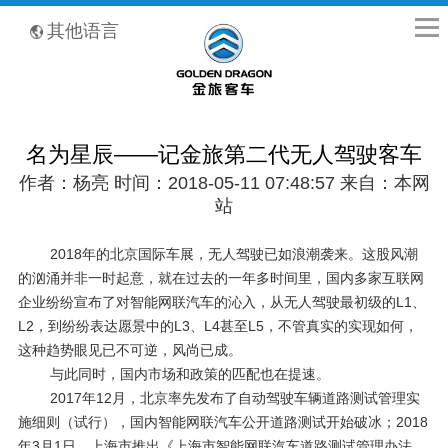
全国客服热线：400-8867-866
其他语言
名为星辰——记金旅第二代无人驾驶客车
作者：杨亮 时间：2018-05-11 07:48:57 来自：本网
站
2018年的北京国际车展，无人驾驶已如浪潮袭来。这股风潮
的汹涌并非一时起意，就在过去的一年多时间里，国内多家互联网
企业纷纷宣布了对智能网联汽车的沁入，从无人驾驶最初级的
L1
、
L2
，到纷纷表达愿景中的
L3
、
L4
甚至
L5
，不管真实的实现如何，
这种趋势眼见已不可逆，风尚已成。
与此同时，国内市场和政策的匹配也在提速。
2017年
12
月，北京率先发布了自动驾驶车辆道路测试管理实
施细则（试行），国内智能网联汽车公开道路测试开始破冰；
2018
年
3
月
1
日，上海市推出《上海市智能网联汽车道路测试管理办法