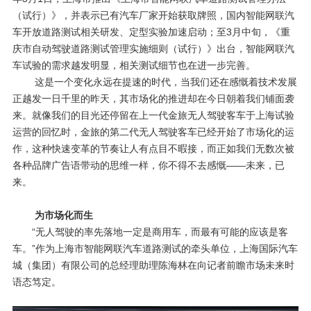
（试行）》，并表示已有汽车厂家开始获取牌照，国内智能网联汽
车开放道路测试相关研发、定型实验加速启动；至
3
月中旬，《重
庆市自动驾驶道路测试管理实施细则（试行）》出台，智能网联汽
车试验的需求越发明显，相关测试细节也在进一步完善。
这是一个变化永远在提速的时代，当我们还在感慨着技术发展
正越发一日千里的昨天，其市场化的推进却在今日朝着我们铺面袭
来。就像我们的目光还停留在上一代金旅无人驾驶客车于上海试验
运营的回忆时，金旅的第二代无人驾驶客车已经开始了市场化的运
作，这种快速变革的节奏让人有点目不暇接，而正如我们无数次被
各种品牌广告语带动的思维一样，你不得不去感慨——未来，已
来。
为市场化而生
“无人驾驶的率先落地一定是商用车，而最有可能的应该是客
车。”作为上海市智能网联汽车道路测试的牵头单位，上海国际汽车
城（集团）有限公司的总经理助理陈海林在向记者前瞻市场未来时
语态笃定。