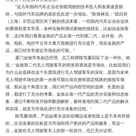
“这几年国内汽车企业在智能驾驶的技术投入和发展速度很
快，与国外汽车品牌的差距也在进一步缩短。”陈海林说：“就目前
（上海）示范运营区所了解的情况来看，一些国内汽车企业在这块
的重视程度非常高，各种实验和测试都做的很踏实，比如说金旅客
车，这
2
年我们看着金旅的产品从第一代到第二代，从外形、内
饰、电机、电控平台等大量方面都进行充分提升，现在金旅的产
品，就已经非常接近市场化的可能。”
厦门金旅常务副总经理、总工程师陈笃廉回应了这一评价。他
说：“金旅第二代无人驾驶客车的研发初衷就是市场化，比如说我们
为什么会选择在这个长度段进行无人驾驶客车的深化，是因为未来
无人驾驶市场化的第一步很可能出现在拥有固定线路的接驳车领
域，那从这个角度出发，我们对产品内部空间的选择、长度的选
择，都进行了充分的考量。金旅从第一代产品的充分实验和信息收
集，通过不断研发升级和数据解析，最终落地到第二代产品的解决
和实现，就是为市场化进行充分准备的过程。”
陈笃廉强调，产品如果永远挂在嘴边或者纸面上是不具有价值
的，企业发展的目标是为市场和用户更好的产品和服务，而这一
点，金旅在无人驾驶客车上的新一轮迭代，也已充分证明。