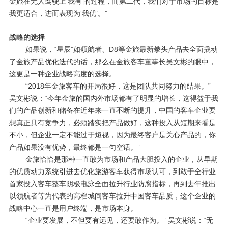
金旅在无人驾驶上‘我有’的过程，而第二代，我们对于市场的目标是
我更适合，进而表现为‘我优’。”
战略的选择
如果说，“星辰”如领航者、
D8
等金旅最新拳头产品去全面撬动
了金旅产品优化迭代的话，那么在金旅客车董事长吴文彬的眼中，
这更是一种企业战略高度的选择。
“
2018
年金旅客车的开局很好，这是团队共同努力的结果。”
吴文彬说：“今年金旅的国内外市场都有了明显的增长，这得益于我
们的产品创新和储备在近年来一直不断的提升，中国的客车企业要
想真正具有竞争力，必须踏实把产品做好，这种投入从短期来看是
不小，但企业一定不能过于短视，因为最终客户是关心产品的，你
产品如果没有优势，最终都是一句空话。”
金旅恰恰是那种一直敢为市场和产品大胆投入的企业，从早期
的优质动力系统引进去优化旅游客车获得市场认可，到敢于全行业
首家投入客车整车阴极电泳全面拉升行业防腐指标，再到去年推出
以领航者等为代表的高档城间客车拉升中国客车品质，这个企业的
战略中心一直是用户终端，是市场本身。
“企业要发展，不但要有远见，还要敢作为。” 吴文彬说：“无