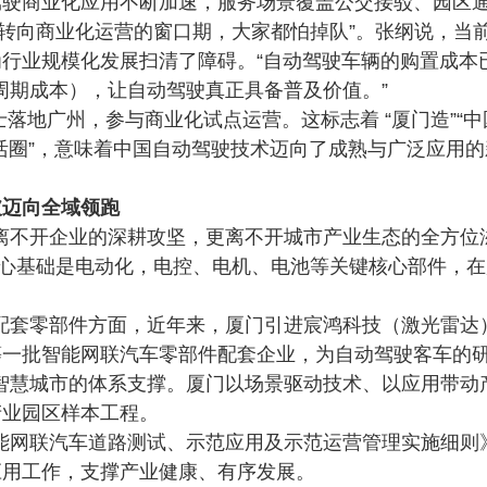
驾驶商业化应用不断加速，服务场景覆盖公交接驳、园区
营转向商业化运营的窗口期，大家都怕掉队”。张纲说，当
行业规模化发展扫清了障碍。“自动驾驶车辆的购置成本已
生命周期成本），让自动驾驶真正具备普及价值。”
巴士落地广州，参与商业化试点运营。这标志着 “厦门造”“
活圈”，意味着中国自动驾驶技术迈向了成熟与广泛应用
破迈向全域领跑
离不开企业的深耕攻坚，更离不开城市产业生态的全方位
心基础是电动化，电控、电机、电池等关键核心部件，在
配套零部件方面，近年来，厦门引进宸鸿科技（激光雷达
等一批智能网联汽车零部件配套企业，为自动驾驶客车的
智慧城市的体系支撑。厦门
以场景驱动技术、以应用带动
产业园区样本工程。
能网联汽车道路测试、示范应用及示范运营管理实施细则
应用工作，支撑产业健康、有序发展。