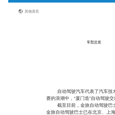
全国客服热线：400-8867-866
其他语言
车型总览
公路客车
公交客车
轻型客车及物流车
校车
自动驾驶汽车代表了汽车技
赛的浪潮中，
“厦门造”自动驾驶
特种车
截至目前，金旅自动驾驶巴
金旅自动驾驶巴士已在北京、上