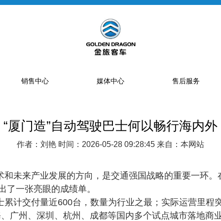
销售中心
媒体中心
售后服务
“厦门造”自动驾驶巴士何以畅行海内外
提车流程
新闻资讯
售后网点
销售网点
公告
特约服务站
作者：刘艳 时间：2026-05-28 09:28:45 来自：本网站
海狮经销商
金旅专题
区域总代理
大中巴经销商
精彩视频
配件库
术和未来产业发展的方向，是交通强国战略的重要一环。
交出了一张亮眼的成绩单。
省级配件专卖商
士累计交付量近
600台，数量为行业之最；实际运营里程
配件特许销售商
海、广州、深圳、杭州、成都等国内多个试点城市落地商